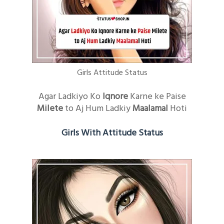
Girls Attitude Status
Agar Ladkiyo Ko
Iqnore
Karne ke Paise
Milete
to Aj Hum Ladkiy
Maalamal
Hoti
Girls With Attitude Status