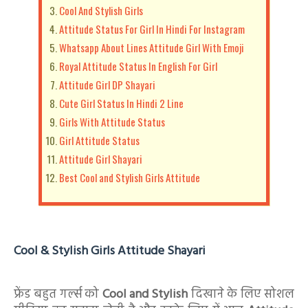
Cool And Stylish Girls
Attitude Status For Girl In Hindi For Instagram
Whatsapp About Lines Attitude Girl With Emoji
Royal Attitude Status In English For Girl
Attitude Girl DP Shayari
Cute Girl Status In Hindi 2 Line
Girls With Attitude Status
Girl Attitude Status
Attitude Girl Shayari
Best Cool and Stylish Girls Attitude
Cool & Stylish Girls Attitude Shayari
फ्रेंड बहुत गर्ल्स को
Cool and Stylish
दिखाने के लिए सोशल