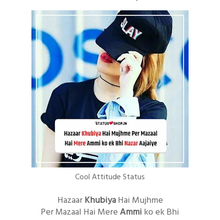
Cool Attitude Status
Hazaar
Khubiya
Hai Mujhme
Per Mazaal Hai Mere
Ammi
ko ek Bhi