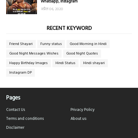
Whatsapp, Instagram
अप्रैल 06, 2020
RECENT KEYWORD
Friend Shayari
Funny status
Good Morning in Hindi
Good Night Messages Wishes
Good Night Quotes
Happy Birthday Images
Hindi Status
Hindi shayari
Instagram DP
Pages
Contact Us
Privacy Policy
Terms and conditions
About us:
Disclaimer