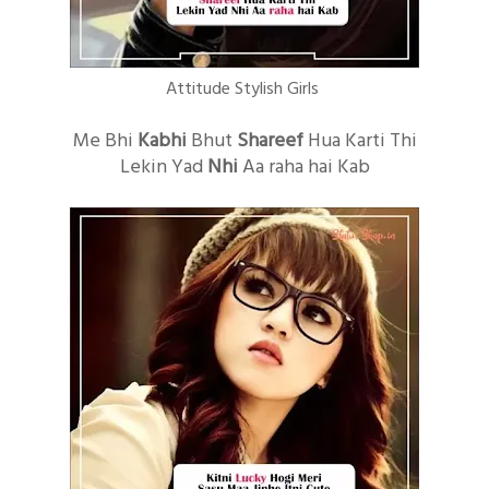
Attitude Stylish Girls
Me Bhi
Kabhi
Bhut
Shareef
Hua Karti Thi
Lekin Yad
Nhi
Aa raha hai Kab