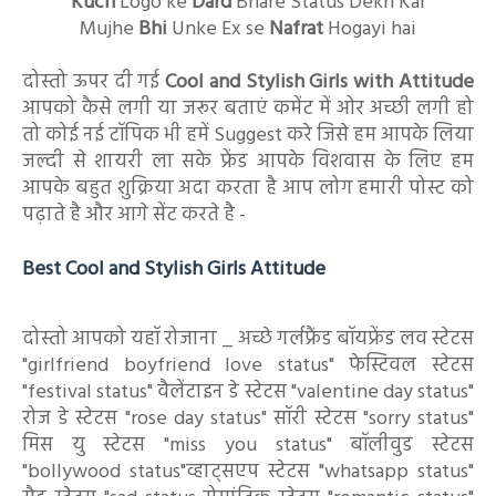
Kuch
Logo ke
Dard
Bhare Status Dekh Kar
Mujhe
Bhi
Unke Ex se
Nafrat
Hogayi hai
दोस्तो ऊपर दी गई
Cool and Stylish Girls with Attitude
आपको कैसे लगी या जरूर बताएं कमेंट में ओर अच्छी लगी हो
तो कोई नई टॉपिक भी हमें Suggest करे जिसे हम आपके लिया
जल्दी से शायरी ला सके फ्रेंड आपके विशवास के लिए हम
आपके बहुत शुक्रिया अदा करता है आप लोग हमारी पोस्ट को
पढ़ाते है और आगे सेंट करते है -
Best Cool and Stylish Girls Attitude
दोस्तो आपको यहॉ रोजाना _ अच्छे गर्लफ्रैंड बॉयफ्रेंड लव स्टेटस
"girlfriend boyfriend love status" फेस्टिवल स्टेटस
"festival status" वैलेंटाइन डे स्टेटस "valentine day status"
रोज डे स्टेटस "rose day status" सॉरी स्टेटस "sorry status"
मिस यु स्टेटस "miss you status" बॉलीवुड स्टेटस
"bollywood status"व्हाट्सएप स्टेटस "whatsapp status"