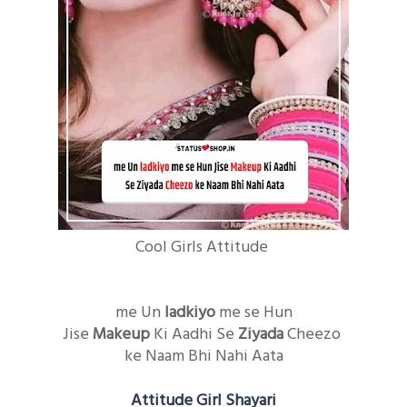
Cool Girls Attitude
me Un
ladkiyo
me se Hun
Jise
Makeup
Ki Aadhi Se
Ziyada
Cheezo
ke Naam Bhi Nahi Aata
Attitude Girl Shayari