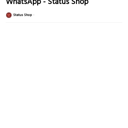
WhatsApp - Status Shop
Status Shop