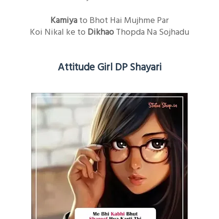
Kamiya
to Bhot Hai Mujhme Par
Koi Nikal ke to
Dikhao
Thopda Na Sojhadu
Attitude Girl DP Shayari