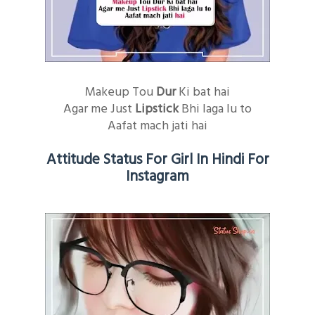
Makeup Tou
Dur
Ki bat hai
Agar me Just
Lipstick
Bhi laga lu to
Aafat mach jati hai
Attitude Status For Girl In Hindi For
Instagram