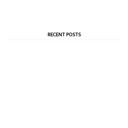
RECENT POSTS